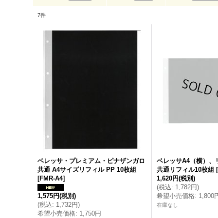
7
件
ベレッサ・プレミアム・ピナザンガロ
ベレッサA4（横）、
共通 A4サイズリフィル PP 10枚組
共通リフィル10枚組
[
FMR-A4
]
1,620円
(税別)
(
税込
:
1,782円
)
1,575円
(税別)
希望小売価格
:
1,800
(
税込
:
1,732円
)
在庫なし
希望小売価格
:
1,750円