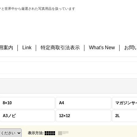
クと世界中から厳選された写真用品を扱っています
用案内
Link
特定商取引法表示
What's New
お問
8×10
A4
マガジンサ
A3ノビ
12×12
2L
表示方法
: