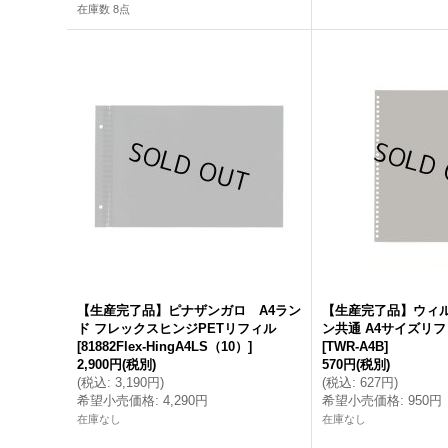
在庫数 8点
【生産完了品】ピナザンガロ A4ラン
【生産完了品】ウィ
ド フレックスヒンジPETリフィル
ン共通 A4サイズリフィ
[
81882Flex-HingA4LS（10）
]
[
TWR-A4B
]
2,900円
(税別)
570円
(税別)
(
税込
:
3,190円
)
(
税込
:
627円
)
希望小売価格
:
4,290円
希望小売価格
:
950円
在庫なし
在庫なし