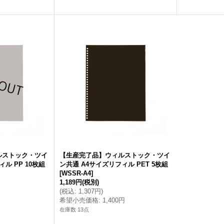
ルストック・ツイ
【生産完了品】ウィルストック・ツイ
ル PP 10枚組
ン共通 A4サイズリフィル PET 5枚組
[
WSSR-A4
]
1,189円
(税別)
(
税込
:
1,307円
)
希望小売価格
:
1,400円
在庫数 13点