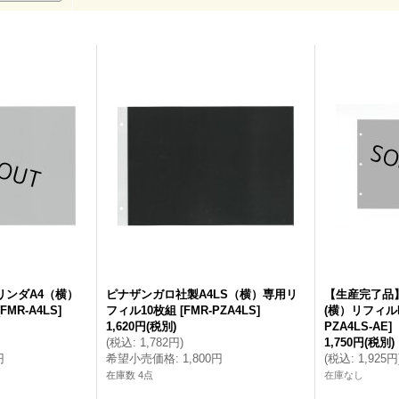
リンダA4（横）
ピナザンガロ社製A4LS（横）専用リ
【生産完了品
[
FMR-A4LS
]
フィル10枚組
[
FMR-PZA4LS
]
(横）リフィル
1,620円
(税別)
PZA4LS-AE
]
(
税込
:
1,782円
)
1,750円
(税別)
円
希望小売価格
:
1,800円
(
税込
:
1,925円
在庫数 4点
在庫なし