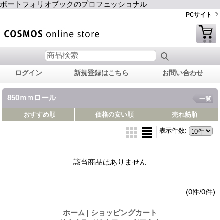
ポートフォリオブックのプロフェッショナル
PCサイト
ログイン
新規登録はこちら
お問い合わせ
850ｍｍロール
一覧
おすすめ順
価格の安い順
売れ筋順
表示件数
:
該当商品はありません
(0件/0件)
ホーム
|
ショッピングカート