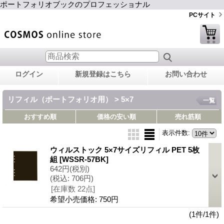
ポートフォリオブックのプロフェッショナル
PCサイト
ログイン
新規登録はこちら
お問い合わせ
リフィル（ポートフォリオ用） > 5×7
一覧
おすすめ順
価格の安い順
売れ筋順
表示件数
:
ウィルストック 5×7サイズリフィル PET 5枚
組
[WSSR-57BK]
642円
(税別)
(税込
:
706円)
[在庫数 22点]
希望小売価格
:
750円
(1件/1件)