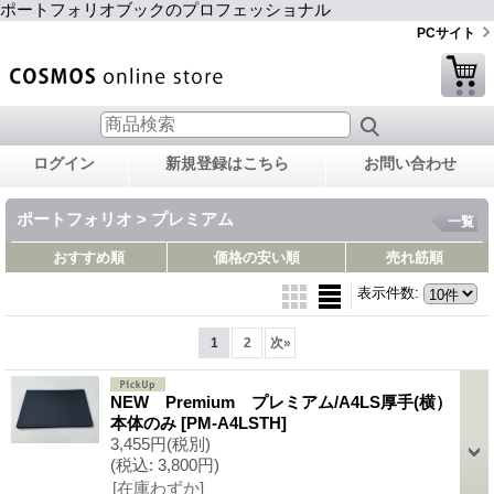
ポートフォリオブックのプロフェッショナル
PCサイト
ログイン
新規登録はこちら
お問い合わせ
ポートフォリオ > プレミアム
一覧
おすすめ順
価格の安い順
売れ筋順
表示件数
:
1
2
次
»
NEW Premium プレミアム/A4LS厚手(横）
本体のみ
[PM-A4LSTH]
3,455円
(税別)
(税込
:
3,800円)
[在庫わずか]