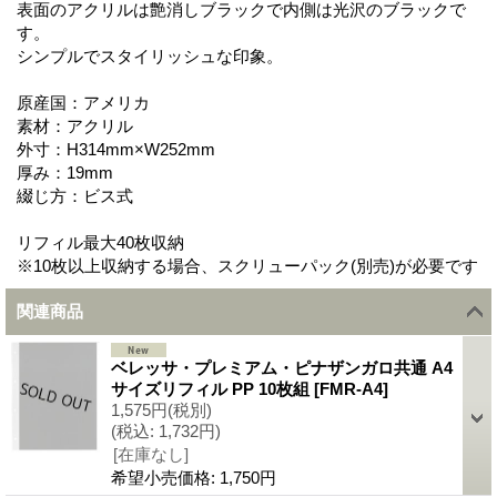
表面のアクリルは艶消しブラックで内側は光沢のブラックで
す。
シンプルでスタイリッシュな印象。
原産国：アメリカ
素材：アクリル
外寸：H314mm×W252mm
厚み：19mm
綴じ方：ビス式
リフィル最大40枚収納
※10枚以上収納する場合、スクリューパック(別売)が必要です
関連商品
ベレッサ・プレミアム・ピナザンガロ共通 A4
サイズリフィル PP 10枚組
[
FMR-A4
]
1,575円
(税別)
(税込
:
1,732円)
[在庫なし]
希望小売価格
:
1,750円