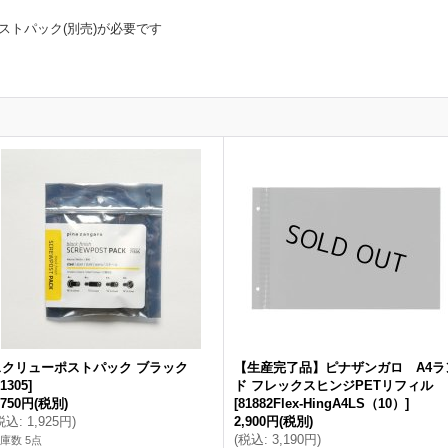
ストパック(別売)が必要です
スクリューポストパック ブラック
【生産完了品】ピナザンガロ A4ラ
1305
]
ド フレックスヒンジPETリフィル
,750円
(税別)
[
81882Flex-HingA4LS（10）
]
税込
:
1,925円
)
2,900円
(税別)
(
税込
:
3,190円
)
庫数 5点