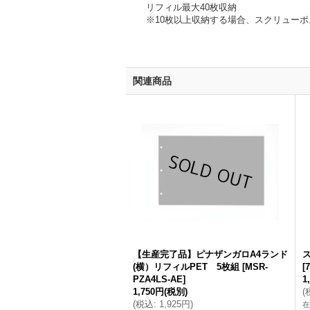
リフィル最大40枚収納
※10枚以上収納する場合、スクリューポ
関連商品
【生産完了品】ピナザンガロA4ランド
(横）リフィルPET 5枚組
[
MSR-
[
7
PZA4LS-AE
]
1
1,750円
(税別)
(
(
税込
:
1,925円
)
在