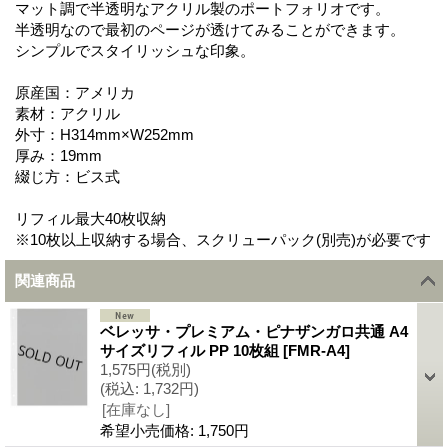
マット調で半透明なアクリル製のポートフォリオです。
半透明なので最初のページが透けてみることができます。
シンプルでスタイリッシュな印象。
原産国：アメリカ
素材：アクリル
外寸：H314mm×W252mm
厚み：19mm
綴じ方：ビス式
リフィル最大40枚収納
※10枚以上収納する場合、スクリューパック(別売)が必要です
関連商品
ベレッサ・プレミアム・ピナザンガロ共通 A4
サイズリフィル PP 10枚組
[
FMR-A4
]
1,575円
(税別)
(税込
:
1,732円)
[在庫なし]
希望小売価格
:
1,750円