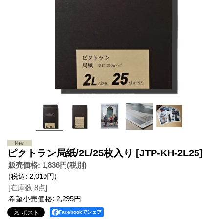
ピクトラン局紙/2L/25枚入り
[JTP-KH-2L25]
販売価格
:
1,836円
(税別)
(税込
:
2,019円
)
[在庫数 8点]
希望小売価格
:
2,295円
Facebookでシェア