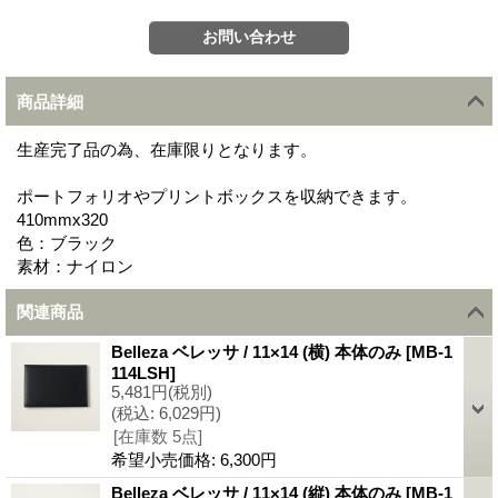
商品詳細
生産完了品の為、在庫限りとなります。
ポートフォリオやプリントボックスを収納できます。
410mmx320
色：ブラック
素材：ナイロン
関連商品
Belleza ベレッサ / 11×14 (横) 本体のみ
[
MB-1
114LSH
]
5,481円
(税別)
(税込
:
6,029円)
[在庫数 5点]
希望小売価格
:
6,300円
Belleza ベレッサ / 11×14 (縦) 本体のみ
[
MB-1