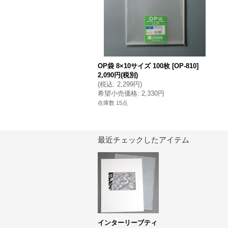
OP袋 8×10サイズ 100枚
[
OP-810
]
2,090円
(税別)
(
税込
:
2,299円
)
希望小売価格
:
2,330円
在庫数 15点
最近チェックしたアイテム
インターリーブティ