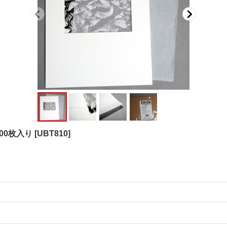
00枚入り
[
UBT810
]