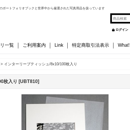
のポートフォリオブックと世界中から厳選された写真用品を扱っています
ログイン
リ一覧
ご利用案内
Link
特定商取引法表示
What
>
インターリーブティッシュ/8x10/100枚入り
00枚入り
[
UBT810
]