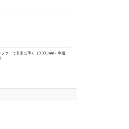
ァーで非常に薄く（0.001mm）半透
製