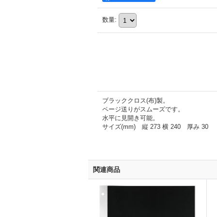
数量
:
ブラッククロス(布)製。
ページ送りがスムーズです。
水平に見開き可能。
サイズ(mm) 縦 273 横 240 厚み 30
関連商品