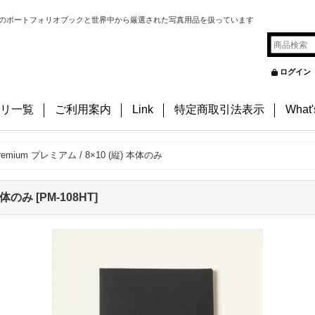
のポートフォリオブックと世界中から厳選された写真用品を扱っています
ログイン
リ一覧
ご利用案内
Link
特定商取引法表示
What
remium プレミアム / 8×10 (縦) 本体のみ
 本体のみ
[
PM-108HT
]