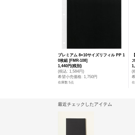
プレミアム 8×10サイズリフィル PP 1
0枚組
[
FMR-108
]
ズ
1,440円
(税別)
1
(
税込
:
1,584円
)
(
希望小売価格
:
1,750円
在庫数 5点
在
最近チェックしたアイテム