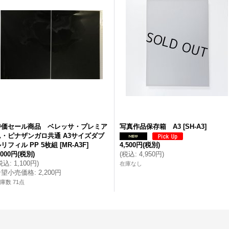
特価セール商品 ベレッサ・プレミア
写真作品保存箱 A3
[
SH-A3
]
ム・ピナザンガロ共通 A3サイズダブ
リフィル PP 5枚組
[
MR-A3F
]
4,500円
(税別)
,000円
(税別)
(
税込
:
4,950円
)
税込
:
1,100円
)
在庫なし
希望小売価格
:
2,200円
庫数 71点