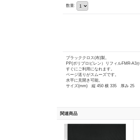
数量
:
ブラッククロス(布)製。
PP(ポリプロピレン）リフィルFMR-A3
すぐにご利用になれます。
ページ送りがスムーズです。
水平に見開き可能。
サイズ(mm) 縦 450 横 335 厚み 25
関連商品