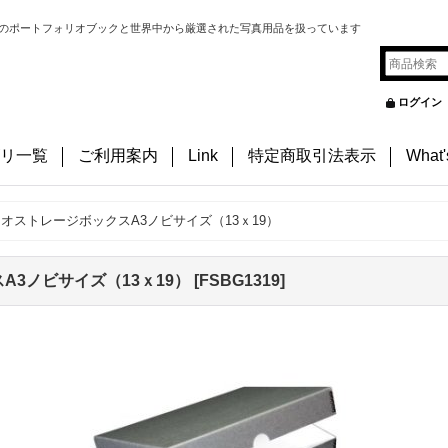
のポートフォリオブックと世界中から厳選された写真用品を扱っています
ログイン
リ一覧
ご利用案内
Link
特定商取引法表示
What
オストレージボックスA3ノビサイズ（13ｘ19）
3ノビサイズ（13ｘ19）
[
FSBG1319
]