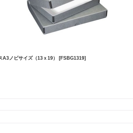
A3ノビサイズ（13ｘ19）
[
FSBG1319
]