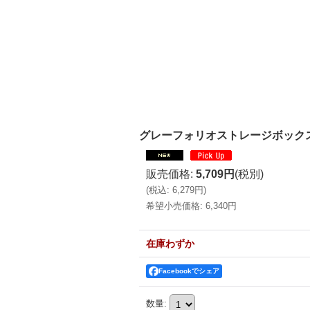
グレーフォリオストレージボックス
販売価格
:
5,709円
(税別)
(
税込
:
6,279円
)
希望小売価格
:
6,340円
在庫わずか
Facebookでシェア
数量
: