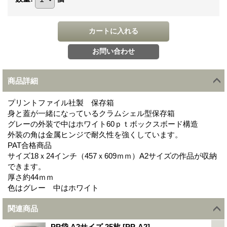
商品詳細
プリントファイル社製 保存箱
身と蓋が一緒になっているクラムシェル型保存箱
グレーの外装で中はホワイト60ｐｔボックスボード構造
外装の角は金属ヒンジで耐久性を強くしています。
PAT合格商品
サイズ18ｘ24インチ（457ｘ609ｍｍ）A2サイズの作品が収納
できます。
厚さ約44ｍｍ
色はグレー 中はホワイト
関連商品
PP袋 A2サイズ 25枚
[
PP-A2
]