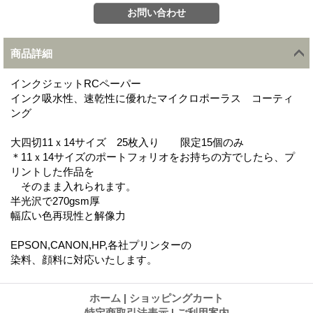
商品詳細
インクジェットRCペーパー
インク吸水性、速乾性に優れたマイクロポーラス コーティ
ング
大四切11ｘ14サイズ 25枚入り 限定15個のみ
＊11ｘ14サイズのポートフォリオをお持ちの方でしたら、プ
リントした作品を
そのまま入れられます。
半光沢で270gsm厚
幅広い色再現性と解像力
EPSON,CANON,HP,各社プリンターの
染料、顔料に対応いたします。
ホーム
|
ショッピングカート
特定商取引法表示
|
ご利用案内