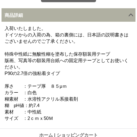
商品詳細
入荷いたしました。
ドイツからの入荷の為、箱の裏側には、日本語の説明書きは
ございませんのでご了承ください。
特殊中性紙に無酸性糊を塗布した保存額装用テープ
版画、写真等の額装用台紙への固定用テープとしてお使いく
ださい。
P90の2.7倍の強粘着タイプ
厚さ ：テープ厚 ８５μｍ
カラー ：白色
糊素材 ：水溶性アクリル系接着剤
糊 pH値：約7.4
素材 ：中性紙
サイズ ：2ｃｍｘ50Ｍ
ホーム
|
ショッピングカート