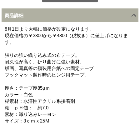
商品詳細
8月1日より大幅に価格が改定になります。
現在価格の￥3300から￥4800（税抜き）に値上げになりま
す。
張りの強い織り込み式の布テープ。
耐久性が高く、折り曲げに強い素材。
版画、写真等の額装用台紙への固定テープ
ブックマット製作時のヒンジ用テープ。
厚さ：テープ厚85μｍ
カラー：白色
糊素材：水溶性アクリル系接着剤
糊 ｐＨ値： 約7.0
素材：織り込みレーヨン
サイズ：3ｃｍｘ25Ｍ