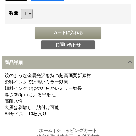
数量
:
商品詳細
鏡のような金属光沢を持つ超高画質新素材
染料インクでは高いミラー効果
顔料インクではやわらかいミラー効果
厚さ350μｍによる平滑性
高耐水性
表層は剥離し、貼付け可能
A4サイズ 10枚入り
ホーム
|
ショッピングカート