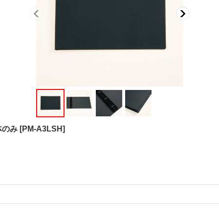
本体のみ
[
PM-A3LSH
]