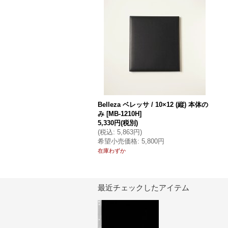
Belleza ベレッサ / 10×12 (縦) 本体の
み
[
MB-1210H
]
5,330円
(税別)
(
税込
:
5,863円
)
希望小売価格
:
5,800円
在庫わずか
最近チェックしたアイテム