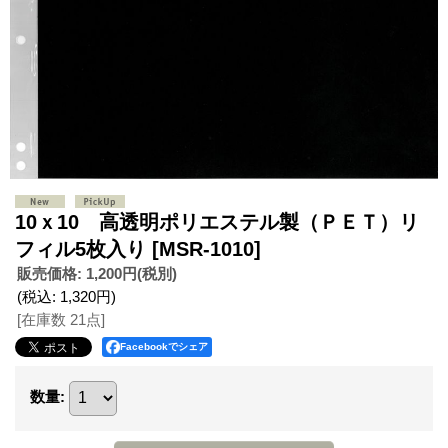
10ｘ10 高透明ポリエステル製（ＰＥＴ）リ
フィル5枚入り
[MSR-1010]
販売価格
:
1,200円
(税別)
(税込
:
1,320円
)
[在庫数 21点]
Facebookでシェア
数量
: