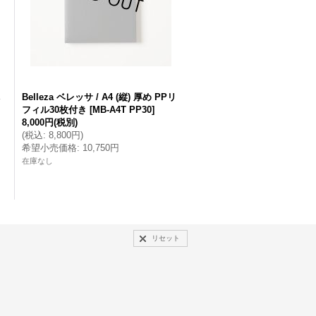
Belleza ベレッサ / A4 (縦) 厚め PPリ
フィル30枚付き
[
MB-A4T PP30
]
8,000円
(税別)
(
税込
:
8,800円
)
希望小売価格
:
10,750円
在庫なし
リセット