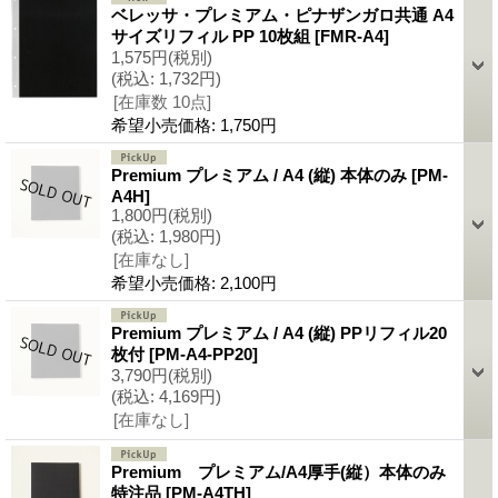
ベレッサ・プレミアム・ピナザンガロ共通 A4
サイズリフィル PP 10枚組
[
FMR-A4
]
1,575円
(税別)
(税込
:
1,732円)
[在庫数 10点]
希望小売価格
:
1,750円
Premium プレミアム / A4 (縦) 本体のみ
[
PM-
A4H
]
1,800円
(税別)
(税込
:
1,980円)
[在庫なし]
希望小売価格
:
2,100円
Premium プレミアム / A4 (縦) PPリフィル20
枚付
[
PM-A4-PP20
]
3,790円
(税別)
(税込
:
4,169円)
[在庫なし]
Premium プレミアム/A4厚手(縦）本体のみ
特注品
[
PM-A4TH
]