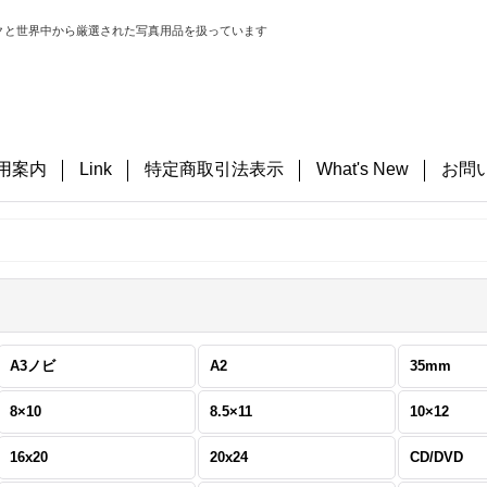
クと世界中から厳選された写真用品を扱っています
用案内
Link
特定商取引法表示
What's New
お問
A3ノビ
A2
35mm
8×10
8.5×11
10×12
16x20
20x24
CD/DVD