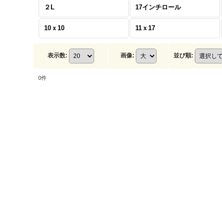
２L
17インチロール
10ｘ10
11ｘ17
表示数
:
画像
:
並び順
:
0
件