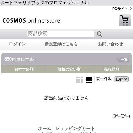
ポートフォリオブックのプロフェッショナル
PCサイト
ログイン
新規登録はこちら
お問い合わせ
850ｍｍロール
一覧
おすすめ順
価格の安い順
売れ筋順
表示件数
:
該当商品はありません
(0件/0件)
ホーム
|
ショッピングカート