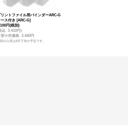
プリントファイル用バインダーARC-G
ケース付き
[
ARC-G
]
,100円
(税別)
税込
:
3,410円
)
希望小売価格
:
3,440円
回の入荷は8月下旬の予定です。