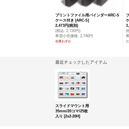
プリントファイル用バインダーARC-S
ケース付き
[
ARC-S
]
2,473円
(税別)
3
(
税込
:
2,720円
)
(
希望小売価格
:
2,740円
在庫わずか
次
最近チェックしたアイテム
スライドマウント用
35mm/20コマ/25枚
入り
[
2x2-20H
]