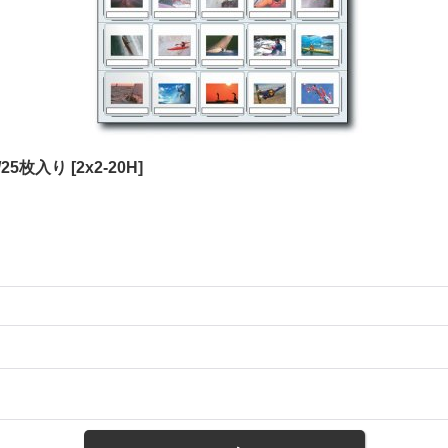
/25枚入り
[
2x2-20H
]