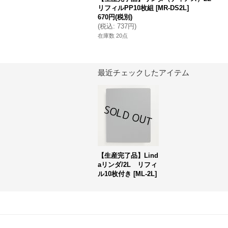
リフィルPP10枚組
[
MR-DS2L
]
670円
(税別)
(
税込
:
737円
)
在庫数 20点
最近チェックしたアイテム
【生産完了品】Lind
aリンダ/2L リフィ
ル10枚付き
[
ML-2L
]