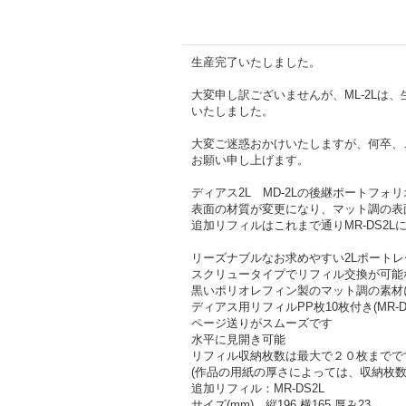
生産完了いたしました。
大変申し訳ございませんが、ML-2Lは、
いたしました。
大変ご迷惑おかけいたしますが、何卒、
お願い申し上げます。
ディアス2L MD-2Lの後継ポートフォ
表面の材質が変更になり、マット調の表
追加リフィルはこれまで通りMR-DS2L
リーズナブルなお求めやすい2Lポート
スクリュータイプでリフィル交換が可能
黒いポリオレフィン製のマット調の素材
ディアス用リフィルPP枚10枚付き(MR
ページ送りがスムーズです
水平に見開き可能
リフィル収納枚数は最大で２０枚までで
(作品の用紙の厚さによっては、収納枚
追加リフィル：MR-DS2L
サイズ(mm) 縦196 横165 厚み23