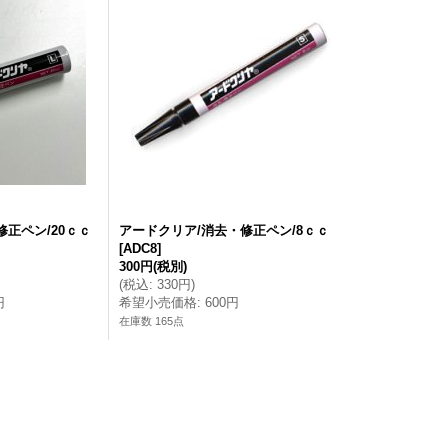
正ペン/20ｃｃ
アードクリア/消去・修正ペン/8ｃｃ
[
ADC8
]
300円
(税別)
(
税込
:
330円
)
円
希望小売価格
:
600円
在庫数 165点