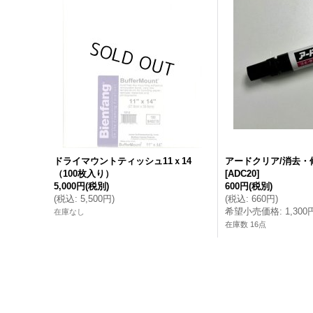
ドライマウントティッシュ11ｘ14
アードクリア/消去・修
（100枚入り）
[
ADC20
]
5,000円
(税別)
600円
(税別)
(
税込
:
5,500円
)
(
税込
:
660円
)
希望小売価格
:
1,300
在庫なし
在庫数 16点