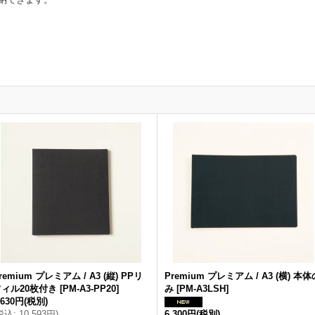
remium プレミアム / A3 (縦) PPリ
Premium プレミアム / A3 (横) 本体
フィル20枚付き
[
PM-A3-PP20
]
み
[
PM-A3LSH
]
,630円
(税別)
税込
:
10,593円
)
6,300円
(税別)