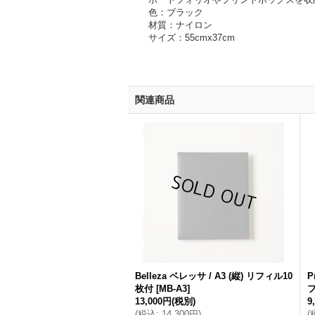
色：ブラック
材質：ナイロン
サイズ：55cmx37cm
関連商品
Belleza ベレッサ / A3 (縦) リフィル10
P
枚付
[
MB-A3
]
13,000円
(税別)
9
(
税込
:
14,300円
)
(