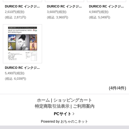
DURICO RC インクジェットペーパーA4(25)
DURICO RC インクジェットペーパー大四切11ｘ14(25)
DURICO RC インクジェットペーパーA3(25)
2,610円
(税別)
3,600円
(税別)
4,590円
(税別)
(税込
:
2,871円)
(税込
:
3,960円)
(税込
:
5,049円)
DURICO RC インクジェットペーパーA3+(25)
5,490円
(税別)
(税込
:
6,039円)
(4件/4件)
ホーム
|
ショッピングカート
特定商取引法表示
|
ご利用案内
PCサイト
Powered by
おちゃのこネット