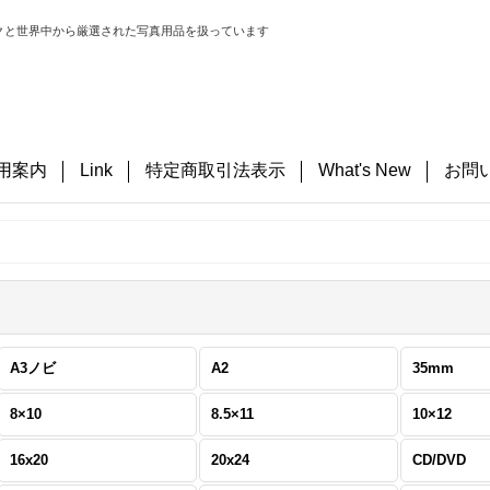
クと世界中から厳選された写真用品を扱っています
用案内
Link
特定商取引法表示
What's New
お問
A3ノビ
A2
35mm
8×10
8.5×11
10×12
16x20
20x24
CD/DVD