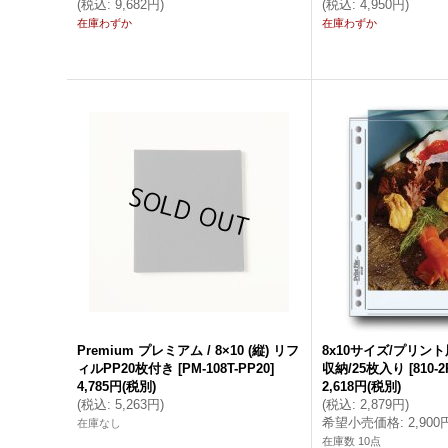
(
税込
:
9,682円
)
(
税込
:
4,950円
)
在庫わずか
在庫わずか
Premium プレミアム / 8×10 (縦) リフ
8x10サイズ/プリン
ィルPP20枚付き
[
PM-108T-PP20
]
収納/25枚入り
[
810-2
4,785円
(税別)
2,618円
(税別)
(
税込
:
5,263円
)
(
税込
:
2,879円
)
希望小売価格
:
2,900
在庫なし
在庫数 10点