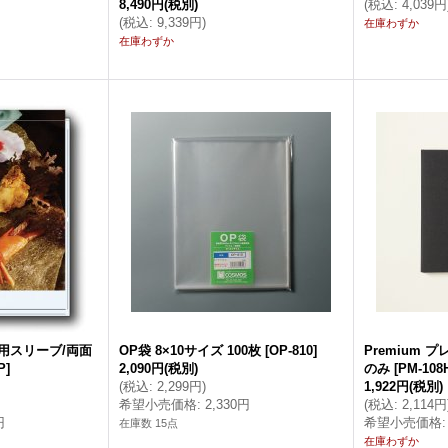
8,490円
(税別)
(
税込
:
4,039円
(
税込
:
9,339円
)
在庫わずか
在庫わずか
ト用スリーブ/両面
OP袋 8×10サイズ 100枚
[
OP-810
]
Premium プレ
P
]
2,090円
(税別)
のみ
[
PM-108
(
税込
:
2,299円
)
1,922円
(税別)
希望小売価格
:
2,330円
(
税込
:
2,114円
円
希望小売価格
:
在庫数 15点
在庫わずか