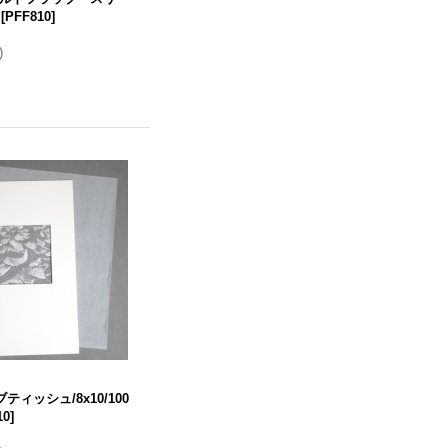
[
PFF810
]
)
ィッシュ/8x10/100
10
]