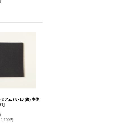
)
ミアム / 8×10 (縦) 本体
HT
]
)
2,100円