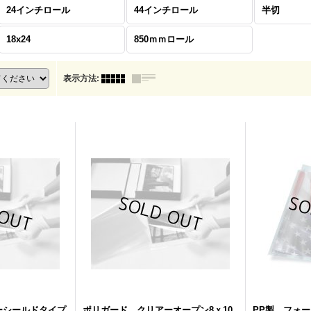
24インチロール
44インチロール
半切
18x24
850ｍｍロール
表示方法
:
ーシールドタイプ
ポリガード クリアーオープン8ｘ10
PP製 フォ