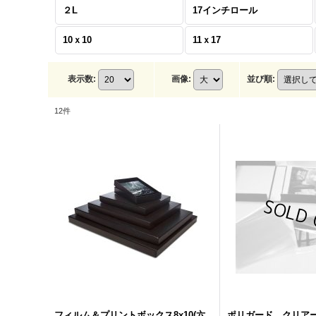
２L
17インチロール
10ｘ10
11ｘ17
表示数
:
画像
:
並び順
:
12
件
フィルム＆プリントボックス8x10(六
ポリガード クリア