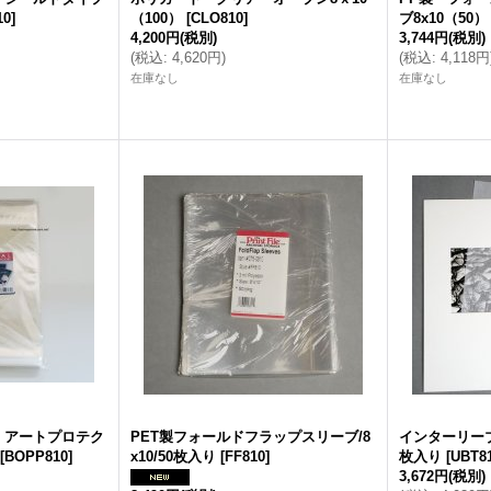
10
]
（100）
[
CLO810
]
ブ8x10（50）
4,200円
(税別)
3,744円
(税別)
(
税込
:
4,620円
)
(
税込
:
4,118円
在庫なし
在庫なし
 アートプロテク
PET製フォールドフラップスリーブ/8
インターリーブテ
[
BOPP810
]
x10/50枚入り
[
FF810
]
枚入り
[
UBT8
3,672円
(税別)