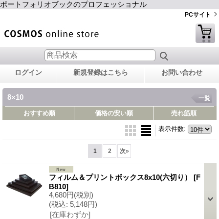
ポートフォリオブックのプロフェッショナル
PCサイト
ログイン
新規登録はこちら
お問い合わせ
8×10
一覧
おすすめ順
価格の安い順
売れ筋順
表示件数
:
1
2
次
»
フィルム＆プリントボックス8x10(六切り）
[F
B810]
4,680円
(税別)
(税込
:
5,148円)
[在庫わずか]