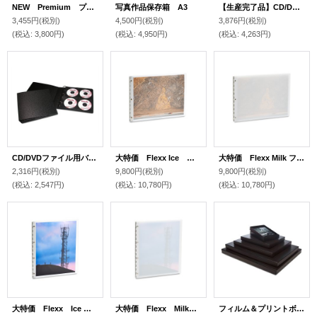
NEW Premium プレミアム/A4LS厚手(横）本体のみ
写真作品保存箱 A3
【生産完了品】CD/DVDファイル8ｘ25
3,455円
(税別)
4,500円
(税別)
3,876円
(税別)
(税込
:
3,800円)
(税込
:
4,950円)
(税込
:
4,263円)
CD/DVDファイル用バインダー
大特価 Flexx Ice フレックスアイス/11ｘ14(横）本体のみ
大特価 Flexx Milk フレックスミルク/11ｘ14(横） 本体のみ
2,316円
(税別)
9,800円
(税別)
9,800円
(税別)
(税込
:
2,547円)
(税込
:
10,780円)
(税込
:
10,780円)
大特価 Flexx Ice フレックスアイス/11x14(縦） 本体のみ
大特価 Flexx Milk フレックスミルク/11ｘ14(縦） 本体のみ
フィルム＆プリントボックスA4