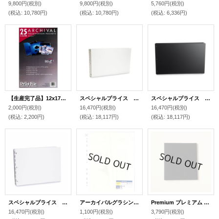
9,800円
(税別)
9,800円
(税別)
5,760円
(税別)
(税込
:
10,780円)
(税込
:
10,780円)
(税込
:
6,336円)
【生産完了品】12x17-6PRプレゼンテーションポケット（A3サイズ用）25枚入り
スペシャルプライス Vista ヴィスタ Mist Land/ A4 (横) 本体のみ
スペシャルプライス Vista ヴィスタ Onyx Land/ A4 (横) 本体のみ
2,000円
(税別)
16,470円
(税別)
16,470円
(税別)
(税込
:
2,200円)
(税込
:
18,117円)
(税込
:
18,117円)
スペシャルプライス Vista ヴィスタ Snow Land/ A4 (横) 本体のみ
アーカイバルグラシンスリーブ135/10
Premium プレミアム / A4 (縦) PPリフィル20枚付
16,470円
(税別)
1,100円
(税別)
3,790円
(税別)