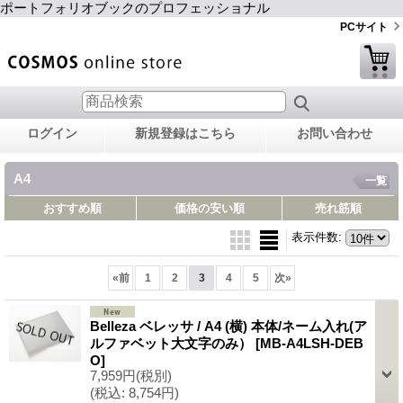
ポートフォリオブックのプロフェッショナル
PCサイト
ログイン
新規登録はこちら
お問い合わせ
A4
一覧
おすすめ順
価格の安い順
売れ筋順
表示件数
:
«
前
1
2
3
4
5
次
»
Belleza ベレッサ / A4 (横) 本体/ネーム入れ(ア
ルファベット大文字のみ）
[MB-A4LSH-DEB
O]
7,959円
(税別)
(税込
:
8,754円)