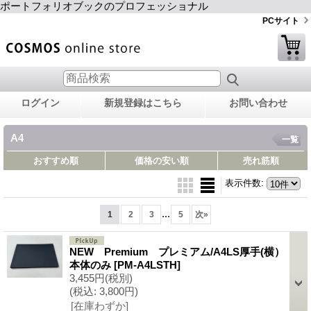
ポートフォリオブックのプロフェッショナル
PCサイト
ログイン
新規登録はこちら
お問い合わせ
A4
一覧
おすすめ順
価格の安い順
売れ筋順
表示件数
:
...
1
2
3
5
次
»
NEW Premium プレミアム/A4LS厚手(横）
本体のみ
[PM-A4LSTH]
3,455円
(税別)
(税込
:
3,800円)
[在庫わずか]