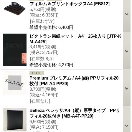
フィルム＆プリントボックスA4
[FB812]
5,760円
(税別)
(税込
:
6,336円)
[在庫わずか]
希望小売価格
:
6,400円
ピクトラン局紙マット A4 25枚入り
[JTP-K
M-A425]
3,416円
(税別)
(税込
:
3,757円)
[在庫数 8点]
希望小売価格
:
4,270円
Premium プレミアム / A4 (縦) PPリフィル20
枚付
[PM-A4-PP20]
3,790円
(税別)
(税込
:
4,169円)
[在庫なし]
Belleza ベレッサ/A4（縦）厚手タイプ PPリ
フィル20枚付き
[MB-A4T-PP20]
6,500円
(税別)
(税込
:
7,150円)