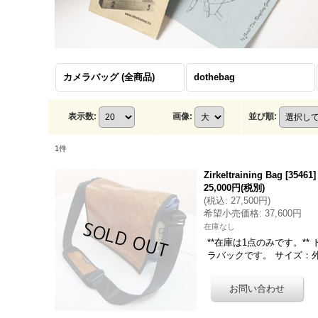
カメラバッグ (全商品)
dothebag
表示数
:
画像
:
並び順
:
1
件
Zirkeltraining Bag
[
35461
]
25,000円
(税別)
(
税込
:
27,500円
)
希望小売価格
:
37,600円
在庫なし
**在庫は1点のみです。**
ラバックです。 サイズ：外