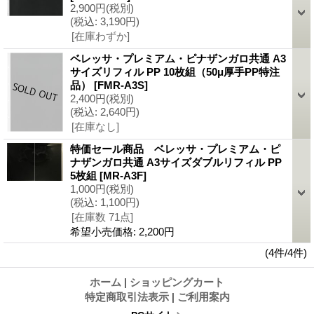
2,900円
(税別)
(税込
:
3,190円)
[在庫わずか]
ベレッサ・プレミアム・ピナザンガロ共通 A3
サイズリフィル PP 10枚組（50μ厚手PP特注
品）
[FMR-A3S]
2,400円
(税別)
(税込
:
2,640円)
[在庫なし]
特価セール商品 ベレッサ・プレミアム・ピ
ナザンガロ共通 A3サイズダブルリフィル PP
5枚組
[MR-A3F]
1,000円
(税別)
(税込
:
1,100円)
[在庫数 71点]
希望小売価格
:
2,200円
(4件/4件)
ホーム
|
ショッピングカート
特定商取引法表示
|
ご利用案内