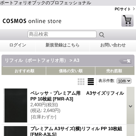
ポートフォリオブックのプロフェッショナル
PCサイト
ログイン
新規登録はこちら
お問い合わせ
リフィル（ポートフォリオ用） > A3
一覧
おすすめ順
価格の安い順
売れ筋順
表示件数
:
ベレッサ・プレミアム用 A3サイズリフィル
PP 10枚組
[FMR-A3]
2,400円
(税別)
(税込
:
2,640円)
[在庫わずか]
プレミアム A3サイズ(横)リフィル PP 10枚組
[FMR-A3LS]