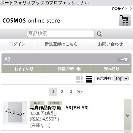
ポートフォリオブックのプロフェッショナル
PCサイト
ログイン
新規登録はこちら
お問い合わせ
A3
一覧
おすすめ順
価格の安い順
売れ筋順
表示件数
:
1
2
3
次
»
写真作品保存箱 A3
[SH-A3]
4,500円
(税別)
(税込
:
4,950円)
[在庫なし]