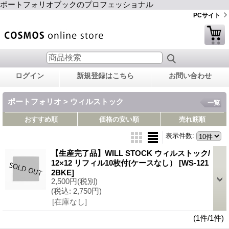
ポートフォリオブックのプロフェッショナル
PCサイト
ログイン
新規登録はこちら
お問い合わせ
ポートフォリオ > ウィルストック
一覧
おすすめ順
価格の安い順
売れ筋順
表示件数
:
【生産完了品】WILL STOCK ウィルストック/
12×12 リフィル10枚付(ケースなし）
[WS-121
2BKE]
2,500円
(税別)
(税込
:
2,750円)
[在庫なし]
(1件/1件)