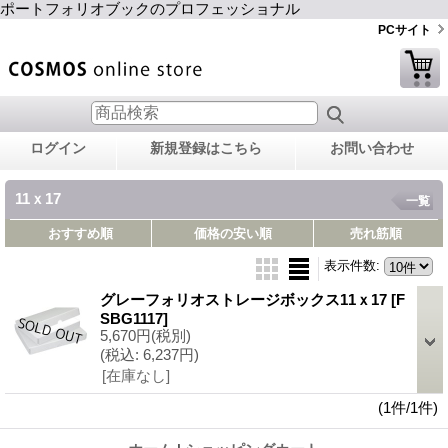
ポートフォリオブックのプロフェッショナル
PCサイト
ログイン
新規登録はこちら
お問い合わせ
11ｘ17
一覧
おすすめ順
価格の安い順
売れ筋順
表示件数
:
グレーフォリオストレージボックス11ｘ17
[F
SBG1117]
5,670円
(税別)
(税込
:
6,237円)
[在庫なし]
(1件/1件)