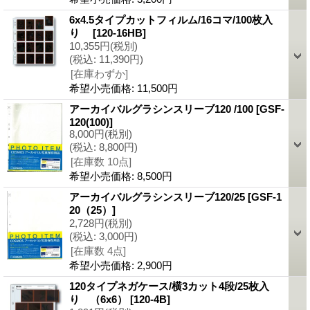
6x4.5タイプカットフィルム/16コマ/100枚入
り
[120-16HB]
10,355円
(税別)
(税込
:
11,390円)
[在庫わずか]
希望小売価格
:
11,500円
アーカイバルグラシンスリーブ120 /100
[GSF-
120(100)]
8,000円
(税別)
(税込
:
8,800円)
[在庫数 10点]
希望小売価格
:
8,500円
アーカイバルグラシンスリーブ120/25
[GSF-1
20（25）]
2,728円
(税別)
(税込
:
3,000円)
[在庫数 4点]
希望小売価格
:
2,900円
120タイプネガケース/横3カット4段/25枚入
り （6x6）
[120-4B]