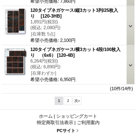
希望小売価格
:
7,860円
120タイプネガケース/縦3カット3列/25枚入
り
[120-3HB]
1,891円
(税別)
(税込
:
2,080円)
[在庫数 5点]
希望小売価格
:
2,100円
120タイプネガケース/横3カット4段/100枚入
り （6x6）
[120-4B]
6,264円
(税別)
(税込
:
6,890円)
[在庫わずか]
希望小売価格
:
6,950円
(10件/14件)
1
2
次
»
ホーム
|
ショッピングカート
特定商取引法表示
|
ご利用案内
PCサイト