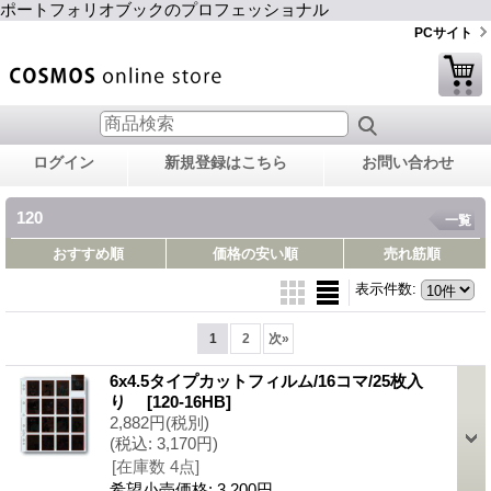
ポートフォリオブックのプロフェッショナル
PCサイト
ログイン
新規登録はこちら
お問い合わせ
120
一覧
おすすめ順
価格の安い順
売れ筋順
表示件数
:
1
2
次
»
6x4.5タイプカットフィルム/16コマ/25枚入
り
[120-16HB]
2,882円
(税別)
(税込
:
3,170円)
[在庫数 4点]
希望小売価格
:
3,200円