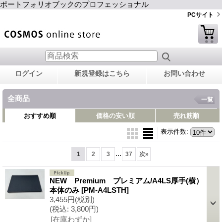
ポートフォリオブックのプロフェッショナル
PCサイト
ログイン
新規登録はこちら
お問い合わせ
全商品
一覧
おすすめ順
価格の安い順
売れ筋順
表示件数
:
...
1
2
3
37
次
»
NEW Premium プレミアム/A4LS厚手(横）
本体のみ
[PM-A4LSTH]
3,455円
(税別)
(税込
:
3,800円)
[在庫わずか]