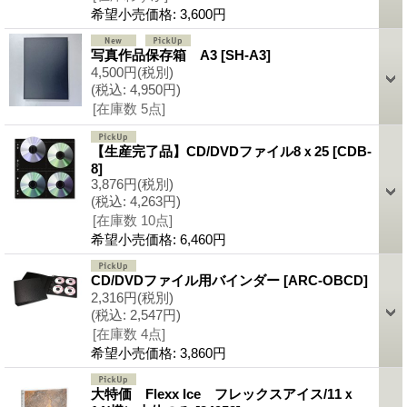
希望小売価格
:
3,600円
写真作品保存箱 A3
[SH-A3]
4,500円
(税別)
(税込
:
4,950円)
[在庫数 5点]
【生産完了品】CD/DVDファイル8ｘ25
[CDB-
8]
3,876円
(税別)
(税込
:
4,263円)
[在庫数 10点]
希望小売価格
:
6,460円
CD/DVDファイル用バインダー
[ARC-OBCD]
2,316円
(税別)
(税込
:
2,547円)
[在庫数 4点]
希望小売価格
:
3,860円
大特価 Flexx Ice フレックスアイス/11ｘ