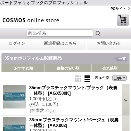
ポートフォリオブックのプロフェッショナル
PCサイト
ログイン
新規登録はこちら
お問い合わせ
35ｍｍポジフィルム関連商品
一覧
おすすめ順
価格の安い順
売れ筋順
表示件数
:
35mmプラスチックマウント/ブラック（表裏
一体型）
[AGX500K]
1,000円
(税別)
(税込
:
1,100円)
[在庫数 21点]
35ｍｍプラスチックマウント/ベージュ（表裏
一体型）
[AAX002]
1,000円
(税別)