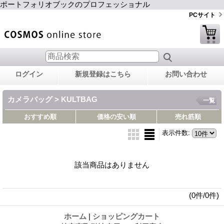
ポートフォリオブックのプロフェッショナル
PCサイト
ログイン
新規登録はこちら
お問い合わせ
カメラバッグ > KULTBAG
一覧
おすすめ順
価格の安い順
売れ筋順
表示件数
:
該当商品はありません
(0件/0件)
ホーム
|
ショッピングカート