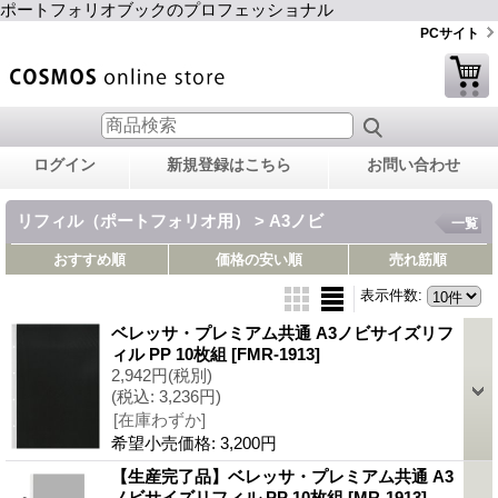
ポートフォリオブックのプロフェッショナル
PCサイト
ログイン
新規登録はこちら
お問い合わせ
リフィル（ポートフォリオ用） > A3ノビ
一覧
おすすめ順
価格の安い順
売れ筋順
表示件数
:
ベレッサ・プレミアム共通 A3ノビサイズリフ
ィル PP 10枚組
[FMR-1913]
2,942円
(税別)
(税込
:
3,236円)
[在庫わずか]
希望小売価格
:
3,200円
【生産完了品】ベレッサ・プレミアム共通 A3
ノビサイズリフィル PP 10枚組
[MR-1913]