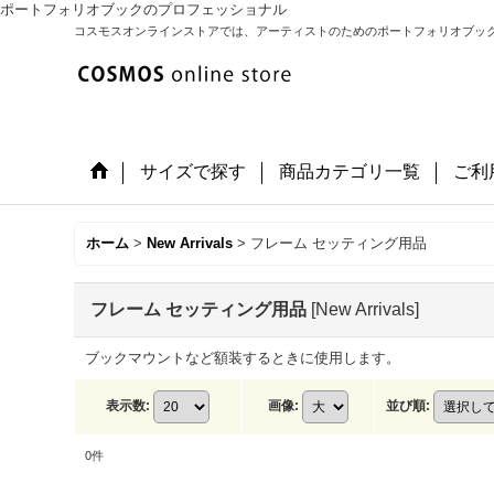
ポートフォリオブックのプロフェッショナル
コスモスオンラインストアでは、アーティストのためのポートフォリオブッ
サイズで探す
商品カテゴリ一覧
ご利
ホーム
>
New Arrivals
>
フレーム セッティング用品
フレーム セッティング用品
[
New Arrivals
]
ブックマウントなど額装するときに使用します。
表示数
:
画像
:
並び順
:
0
件