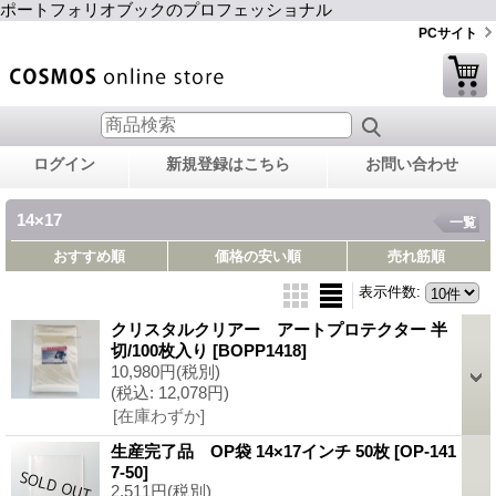
ポートフォリオブックのプロフェッショナル
PCサイト
ログイン
新規登録はこちら
お問い合わせ
14×17
一覧
おすすめ順
価格の安い順
売れ筋順
表示件数
:
クリスタルクリアー アートプロテクター 半
切/100枚入り
[BOPP1418]
10,980円
(税別)
(税込
:
12,078円)
[在庫わずか]
生産完了品 OP袋 14×17インチ 50枚
[OP-141
7-50]
2,511円
(税別)