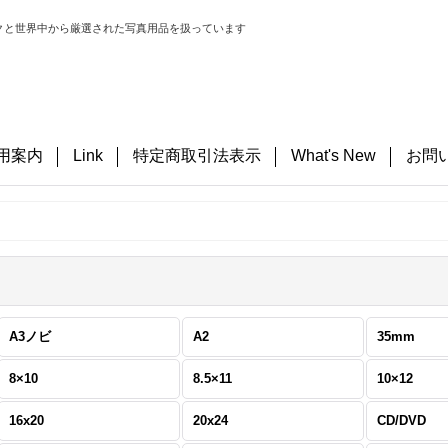
クと世界中から厳選された写真用品を扱っています
用案内
Link
特定商取引法表示
What's New
お問
A3ノビ
A2
35mm
8×10
8.5×11
10×12
16x20
20x24
CD/DVD