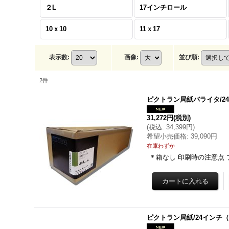
２L
17インチロール
10ｘ10
11ｘ17
表示数
:
画像
:
並び順
:
2
件
ピクトラン局紙バライタ/24イ
31,272円
(税別)
(
税込
:
34,399円
)
希望小売価格
:
39,090円
在庫わずか
＊箱なし 印刷時の注意点
ピクトラン局紙/24インチ（6