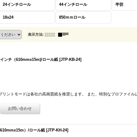
24インチロール
44インチロール
半切
18x24
850ｍｍロール
表示方法
:
ンチ（610mmx15m)/ロール紙
[
JTP-KB-24
]
 プリントモードは各社の高画質紙を推奨します。 また、特別なプロファイル
10mmx15m）/ロール紙
[
JTP-KH-24
]