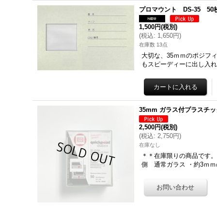
プロマウント DS-35 50
1,500円
(税別)
(
税込
:
1,650円
)
在庫数 13点
大切な、35ｍｍのポジフ
もスピーディーに出し入れ
35mm ガラス付プラスチッ
2,500円
(税別)
(
税込
:
2,750円
)
在庫なし
＊＊在庫限りの商品です。＊
側 通常ガラス ・約3ｍ