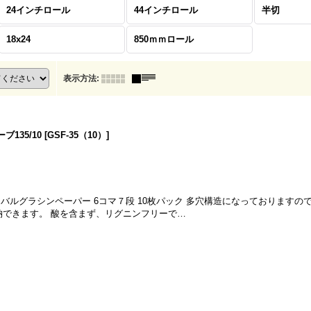
24インチロール
44インチロール
半切
18x24
850ｍｍロール
表示方法
:
135/10
[
GSF-35（10）
]
イバルグラシンペーパー 6コマ７段 10枚パック 多穴構造になっておりますの
納できます。 酸を含まず、リグニンフリーで…