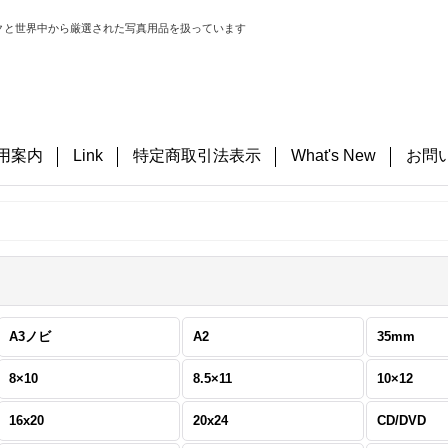
クと世界中から厳選された写真用品を扱っています
用案内
Link
特定商取引法表示
What's New
お問
A3ノビ
A2
35mm
8×10
8.5×11
10×12
16x20
20x24
CD/DVD