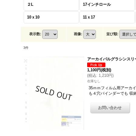
２L
17インチロール
10ｘ10
11ｘ17
表示数
:
画像
:
並び順
:
3
件
アーカイバルグラシンスリーブ
1,100円
(税別)
(
税込
:
1,210円
)
在庫なし
35ｍｍフィルム用アーカ
も４穴バインダーでも 収