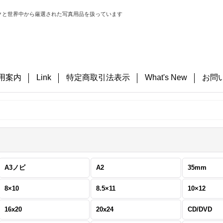
クと世界中から厳選された写真用品を扱っています
用案内
Link
特定商取引法表示
What's New
お問
A3ノビ
A2
35mm
8×10
8.5×11
10×12
16x20
20x24
CD/DVD