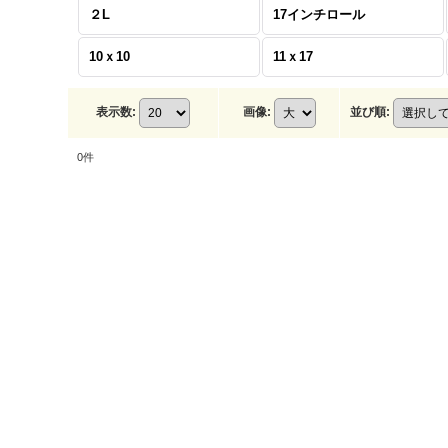
２L
17インチロール
10ｘ10
11ｘ17
表示数
:
画像
:
並び順
:
0
件